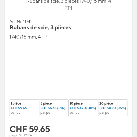
Rubans de scie, 3 pièces 1740/15 mm, 4
TPI
Art-Nr. 41741
Rubans de scie, 3 pièces
1740/15 mm, 4 TPI
1 pièce
5 pièce
10 pièce
20 pièce
CHF 59.65
CHF 56.65 (-5%)
CHF 53.70 (-10%)
CHF 50.70 (-15%)
par pc
par pc
par pc
par pc
CHF
59.65
par pc / incl T.V.A