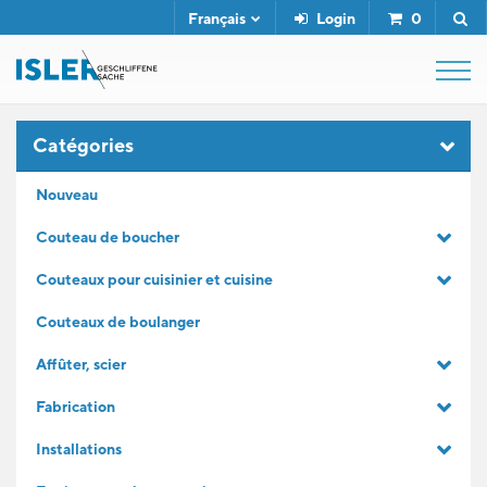
Français
Login
0
SHOP
Catégories
Nouveau
FUSIL DE BOUCHER
Couteau de boucher
Couteaux pour cuisinier et cuisine
SERVICE
Couteaux de boulanger
L'ENTREPRISE
Affûter, scier
Fabrication
CONTACT
Installations