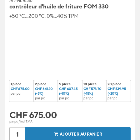
Art-Nr. 76367
contrôleur d'huile de friture FOM 330
+50 °C...200 °C, 0%...40% TPM
1 pièce
2 pièce
5 pièce
10 pièce
20 pièce
CHF 675.00
CHF 641.20
CHF 607.45
CHF 573.70
CHF 539.95
par pc
(-5%)
(-10%)
(-15%)
(-20%)
par pc
par pc
par pc
par pc
CHF
675.00
par pc / incl T.V.A
AJOUTER AU PANIER