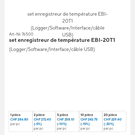
set enregistreur de température EBI-
20T1
(Logger/Software/Interface/câble
Art-Nr. 76500
USB)
set enregistreur de température EBI-20T1
(Logger/Software/Interface/câble USB)
1 pièce
2 pièce
5 pièce
10 pièce
20 pièce
CHF 286.80
CHF 272.40
CHF 258.10
CHF 243.75
CHF 229.40
par pc
(-5%)
(-10%)
(-15%)
(-20%)
par pc
par pc
par pc
par pc