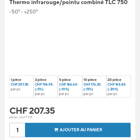
Thermo infrarouge/pointu combiné TLC 750
-50° - +250°
1 pièce
2 pièce
5 pièce
10 pièce
20 pièce
CHF 207.35
CHF 196.95
CHF 186.60
CHF 176.20
CHF 165.85
par pc
(-5%)
(-10%)
(-15%)
(-20%)
par pc
par pc
par pc
par pc
CHF
207.35
par pc / incl T.V.A
AJOUTER AU PANIER