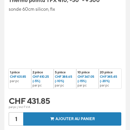
Thermo pointu TFX 410, -50° - + 300°
sonde 60cm silicon, fix
1 pièce
2 pièce
5 pièce
10 pièce
20 pièce
CHF 431.85
CHF 410.25
CHF 388.65
CHF 367.05
CHF 345.45
par pc
(-5%)
(-10%)
(-15%)
(-20%)
par pc
par pc
par pc
par pc
CHF
431.85
par pc / incl T.V.A
AJOUTER AU PANIER