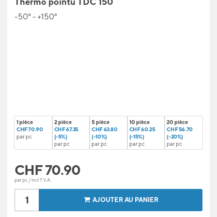
Thermo pointu TDC 150
-50° - +150°
1 pièce
2 pièce
5 pièce
10 pièce
20 pièce
CHF 70.90
CHF 67.35
CHF 63.80
CHF 60.25
CHF 56.70
par pc
(-5%)
(-10%)
(-15%)
(-20%)
par pc
par pc
par pc
par pc
CHF
70.90
par pc / incl T.V.A
AJOUTER AU PANIER