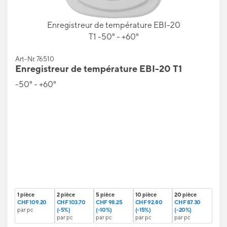
Enregistreur de température EBI-20
T1 -50° - +60°
Art-Nr. 76510
Enregistreur de température EBI-20 T1
-50° - +60°
1 pièce
2 pièce
5 pièce
10 pièce
20 pièce
CHF 109.20
CHF 103.70
CHF 98.25
CHF 92.80
CHF 87.30
par pc
(-5%)
(-10%)
(-15%)
(-20%)
par pc
par pc
par pc
par pc