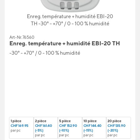
Enreg. température + humidité EBI-20
TH -30° - +70° / 0 - 100 % humidité
Art-Nr. 76560
Enreg. température + humidité EBI-20 TH
-30° - +70° / 0 - 100 % humidité
1 pièce
2 pièce
5 pièce
10 pièce
20 pièce
CHF 169.95
CHF 161.40
CHF 152.90
CHF 144.40
CHF 135.90
par pc
(-5%)
(-10%)
(-15%)
(-20%)
par pc
par pc
par pc
par pc