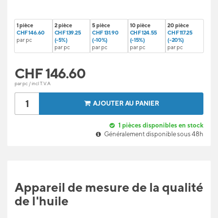
1 pièce
2 pièce
5 pièce
10 pièce
20 pièce
CHF 146.60
CHF 139.25
CHF 131.90
CHF 124.55
CHF 117.25
par pc
(-5%)
(-10%)
(-15%)
(-20%)
par pc
par pc
par pc
par pc
CHF
146.60
par pc / incl T.V.A
AJOUTER AU PANIER
1
pièces disponibles en stock
Généralement disponible sous 48h
Appareil de mesure de la qualité
de l'huile