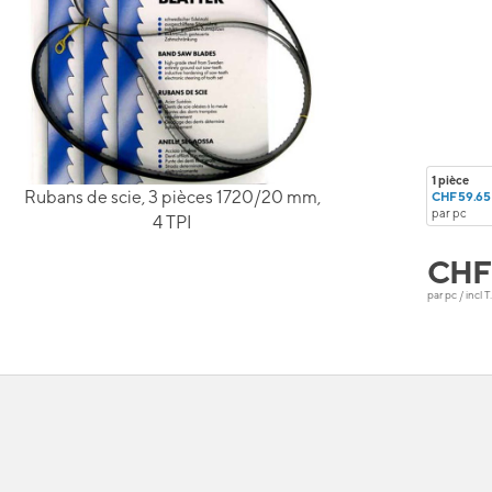
1 pièce
Rubans de scie, 3 pièces 1720/20 mm,
CHF 59.65
par pc
4 TPI
CH
par pc / incl T