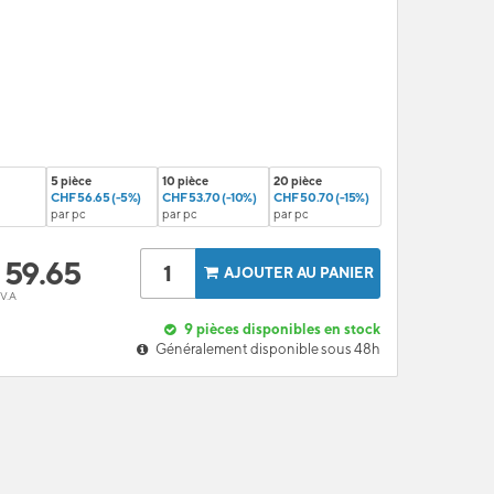
5 pièce
10 pièce
20 pièce
CHF 56.65 (-5%)
CHF 53.70 (-10%)
CHF 50.70 (-15%)
par pc
par pc
par pc
F
59.65
AJOUTER AU PANIER
.V.A
9
pièces disponibles en stock
Généralement disponible sous 48h