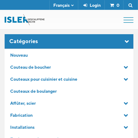
Français
Login
0
SHOP
Catégories
Nouveau
FUSIL DE BOUCHER
Couteau de boucher
Couteaux pour cuisinier et cuisine
SERVICE
Couteaux de boulanger
L'ENTREPRISE
Affûter, scier
Fabrication
CONTACT
Installations