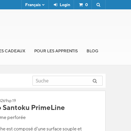
Français
Login
0
ES CADEAUX
POUR LES APPRENTIS
BLOG
18269sp 19
 Santoku PrimeLine
ame perforée
he est composé d'une surface souple et