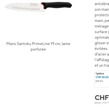
antidéra
son man
protecti
main, pe
ménage l
surface 
optimal
glisser 
Mano Santoku PrimeLine 19 cm, lame
évitées.
perforée
d'acier 
l'affûta
et un tr
1 pièce
CHF 48.20
par pc
CH
par pc / incl T