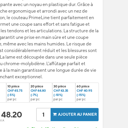
pante avec un noyau en plastique dur. Grâce à
che ergonomique et arrondi avec un nez de
on, le couteau PrimeLine tient parfaitement en
rmet une coupe sans effort et sans fatigue et
es tendons et les articulations. La structure de la
garantit une prise en main sûre et une coupe
e, même avec les mains humides. Le risque de
est considérablement réduit et les blessures sont
 La lame est découpée dans une seule pièce
au chrome-molybdène. L'affûtage parfait et
ge à la main garantissent une longue durée de vie
anchant exceptionnel.
10 pièce
20 pièce
30 pièce
60 pièce
CHF 45.75
CHF 44.80
CHF 43.35
CHF 40.95
(-5%)
(-7%)
(-10%)
(-15%)
par pc
par pc
par pc
par pc
F
48.20
AJOUTER AU PANIER
.V.A