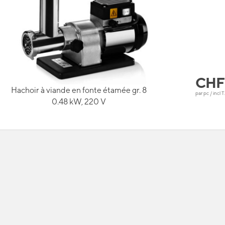
CH
Hachoir à viande en fonte étamée gr. 8
par pc / incl T
0.48 kW, 220 V