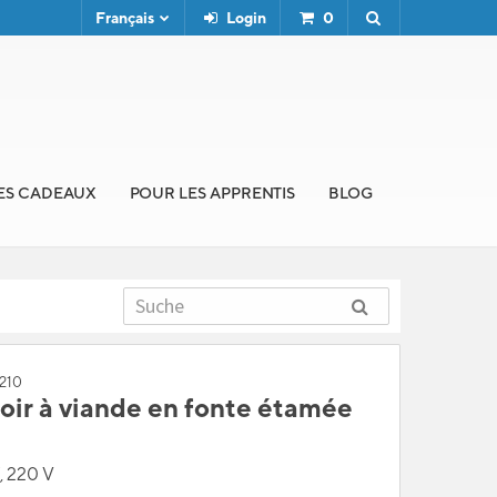
Français
Login
0
ES CADEAUX
POUR LES APPRENTIS
BLOG
6210
ir à viande en fonte étamée
, 220 V