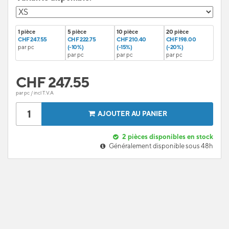
1 pièce
5 pièce
10 pièce
20 pièce
CHF 247.55
CHF 222.75
CHF 210.40
CHF 198.00
par pc
(-10%)
(-15%)
(-20%)
par pc
par pc
par pc
CHF
247.55
par pc / incl T.V.A
AJOUTER AU PANIER
2
pièces disponibles en stock
Généralement disponible sous 48h