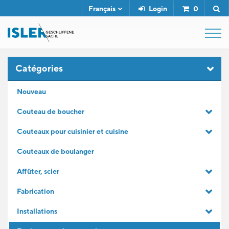
Français
Login
0
SHOP
Catégories
Nouveau
FUSIL DE BOUCHER
Couteau de boucher
Couteaux pour cuisinier et cuisine
SERVICE
Couteaux de boulanger
L'ENTREPRISE
Affûter, scier
Fabrication
CONTACT
Installations