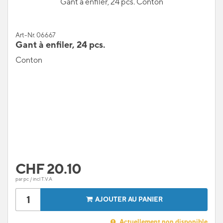
Gant à enfiler, 24 pcs. Conton
Art-Nr. 06667
Gant à enfiler, 24 pcs.
Conton
CHF
20.10
par pc / incl T.V.A
AJOUTER AU PANIER
Actuellement non disponible