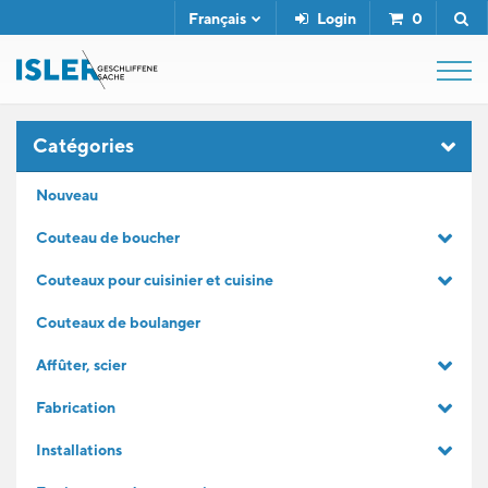
Français
Login
0
SHOP
Catégories
Nouveau
FUSIL DE BOUCHER
Couteau de boucher
Couteaux pour cuisinier et cuisine
SERVICE
Couteaux de boulanger
L'ENTREPRISE
Affûter, scier
Fabrication
CONTACT
Installations