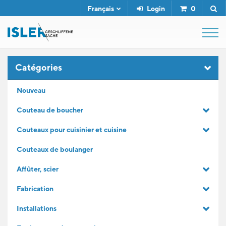
Français
Login
0
SHOP
Catégories
Nouveau
FUSIL DE BOUCHER
Couteau de boucher
Couteaux pour cuisinier et cuisine
SERVICE
Couteaux de boulanger
L'ENTREPRISE
Affûter, scier
Fabrication
CONTACT
Installations