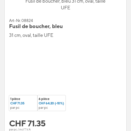
Fusil de boucher, bleu 31 cm, oval, taille
UFE
Art-Nr. 08824
Fusil de boucher, bleu
31 cm, oval, taille UFE
1 pièce
6 pièce
CHF 71.35
CHF 64.20 (-10%)
par pc
par pc
CHF
71.35
par pc / incl T.V.A