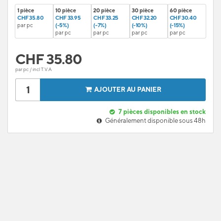
1 pièce
10 pièce
20 pièce
30 pièce
60 pièce
CHF 35.80
CHF 33.95
CHF 33.25
CHF 32.20
CHF 30.40
par pc
(-5%)
(-7%)
(-10%)
(-15%)
par pc
par pc
par pc
par pc
CHF
35.80
par pc / incl T.V.A
AJOUTER AU PANIER
7
pièces disponibles en stock
Généralement disponible sous 48h