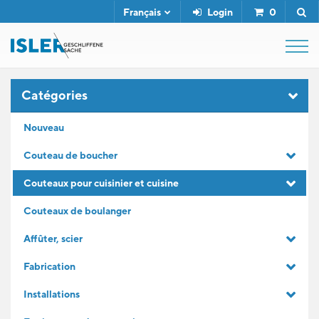
Français
Login
0
SHOP
Catégories
Nouveau
FUSIL DE BOUCHER
Couteau de boucher
Couteaux pour cuisinier et cuisine
SERVICE
Couteaux de boulanger
L'ENTREPRISE
Affûter, scier
Fabrication
CONTACT
Installations