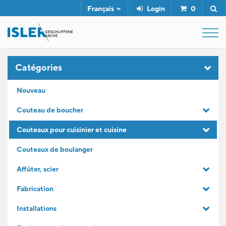
Français
Login
0
SHOP
Catégories
Nouveau
FUSIL DE BOUCHER
Couteau de boucher
Couteaux pour cuisinier et cuisine
SERVICE
Couteaux de boulanger
L'ENTREPRISE
Affûter, scier
Fabrication
CONTACT
Installations