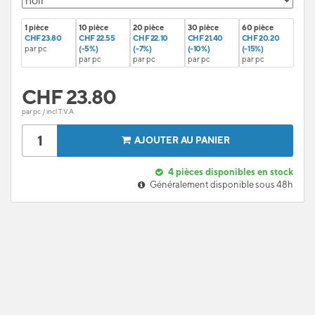
1 pièce
10 pièce
20 pièce
30 pièce
60 pièce
CHF 23.80
CHF 22.55
CHF 22.10
CHF 21.40
CHF 20.20
par pc
(-5%)
(-7%)
(-10%)
(-15%)
par pc
par pc
par pc
par pc
CHF
23.80
par pc / incl T.V.A
AJOUTER AU PANIER
4
pièces disponibles en stock
Généralement disponible sous 48h