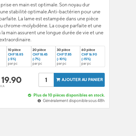
la prise en main est optimale. Son noyau dur
 une stabilité optimale.Anti-bactérien pour une
arfaite. La lame est estampée dans une pièce
 au chrome-molybdène. La coupe parfaite et une
 à la main assurent une longue durée de vie et une
extraordinaire.
10 pièce
20 pièce
30 pièce
60 pièce
CHF 18.85
CHF 18.45
CHF 17.85
CHF 16.90
(-5%)
(-7%)
(-10%)
(-15%)
par pc
par pc
par pc
par pc
F
19.90
AJOUTER AU PANIER
.V.A
Plus de 10 pièces disponibles en stock.
Généralement disponible sous 48h