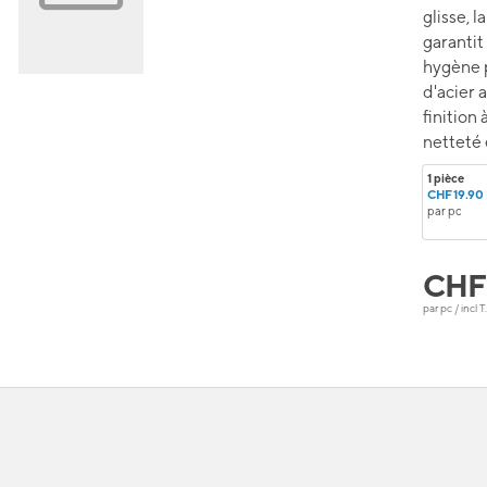
glisse, 
garantit
hygène p
d'acier
finition
netteté 
1 pièce
CHF 19.90
par pc
CH
par pc / incl T