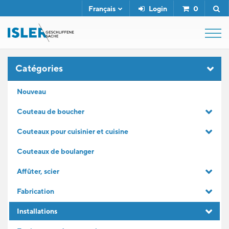
Français
Login
0
SHOP
Catégories
Nouveau
FUSIL DE BOUCHER
Couteau de boucher
Couteaux pour cuisinier et cuisine
SERVICE
Couteaux de boulanger
L'ENTREPRISE
Affûter, scier
Fabrication
CONTACT
Installations