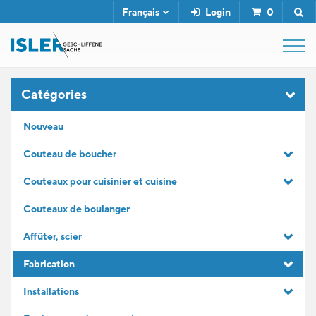
Français
Login
0
SHOP
Catégories
Nouveau
FUSIL DE BOUCHER
Couteau de boucher
Couteaux pour cuisinier et cuisine
SERVICE
Couteaux de boulanger
L'ENTREPRISE
Affûter, scier
Fabrication
CONTACT
Installations