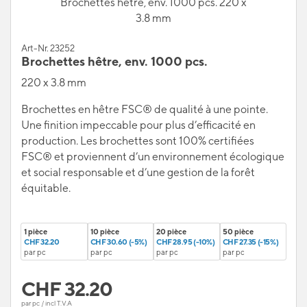
Brochettes hêtre, env. 1000 pcs. 220 x
3.8 mm
Art-Nr. 23252
Brochettes hêtre, env. 1000 pcs.
220 x 3.8 mm
Brochettes en hêtre FSC® de qualité à une pointe.
Une finition impeccable pour plus d’efficacité en
production. Les brochettes sont 100% certifiées
FSC® et proviennent d’un environnement écologique
et social responsable et d’une gestion de la forêt
équitable.
1 pièce
10 pièce
20 pièce
50 pièce
CHF 32.20
CHF 30.60 (-5%)
CHF 28.95 (-10%)
CHF 27.35 (-15%)
par pc
par pc
par pc
par pc
CHF
32.20
par pc / incl T.V.A