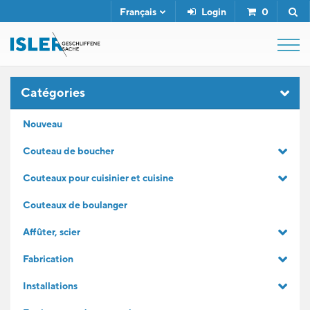
Français
Login
0
SHOP
Catégories
Nouveau
FUSIL DE BOUCHER
Couteau de boucher
Couteaux pour cuisinier et cuisine
SERVICE
Couteaux de boulanger
L'ENTREPRISE
Affûter, scier
Fabrication
CONTACT
Installations