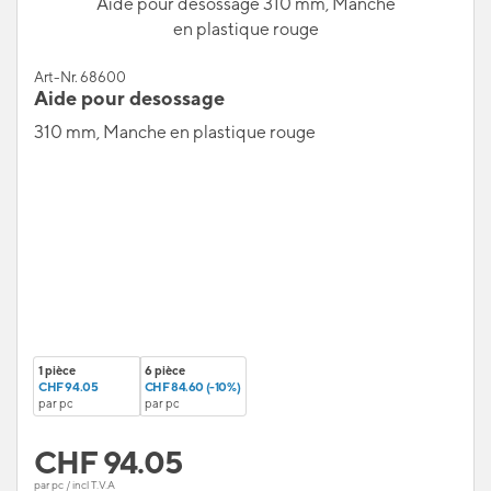
Aide pour desossage 310 mm, Manche
en plastique rouge
Art-Nr. 68600
Aide pour desossage
310 mm, Manche en plastique rouge
1 pièce
6 pièce
CHF 94.05
CHF 84.60 (-10%)
par pc
par pc
CHF
94.05
par pc / incl T.V.A