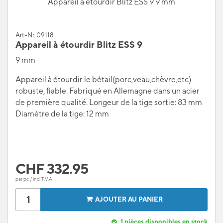
Appareil à étourdir Blitz ESS 9 9 mm
Art-Nr. 09118
Appareil à étourdir Blitz ESS 9
9 mm
Appareil à étourdir le bétail(porc,veau,chèvre,etc)
robuste, fiable. Fabriqué en Allemagne dans un acier
de première qualité. Longeur de la tige sortie: 83 mm
Diamètre de la tige: 12 mm
CHF
332.95
par pc / incl T.V.A
AJOUTER AU PANIER
1
pièces disponibles en stock