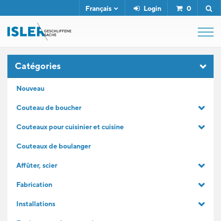
Français
Login
0
SHOP
Catégories
Nouveau
FUSIL DE BOUCHER
Couteau de boucher
Couteaux pour cuisinier et cuisine
SERVICE
Couteaux de boulanger
L'ENTREPRISE
Affûter, scier
Fabrication
CONTACT
Installations