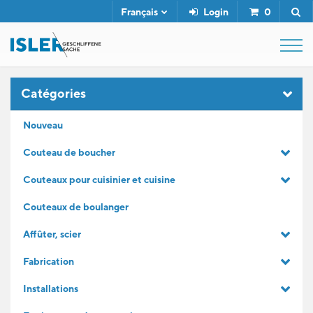
Français
Login
0
SHOP
Catégories
Nouveau
FUSIL DE BOUCHER
Couteau de boucher
Couteaux pour cuisinier et cuisine
SERVICE
Couteaux de boulanger
L'ENTREPRISE
Affûter, scier
Fabrication
CONTACT
Installations