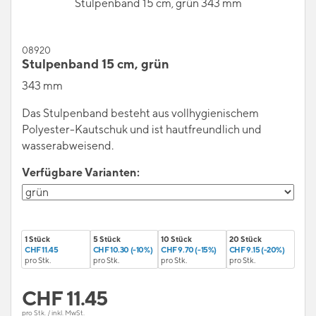
Stulpenband 15 cm, grün 343 mm
08920
Stulpenband 15 cm, grün
343 mm
Das Stulpenband besteht aus vollhygienischem
Polyester-Kautschuk und ist hautfreundlich und
wasserabweisend.
Verfügbare Varianten:
1 Stück
5 Stück
10 Stück
20 Stück
CHF 11.45
CHF 10.30 (-10%)
CHF 9.70 (-15%)
CHF 9.15 (-20%)
pro Stk.
pro Stk.
pro Stk.
pro Stk.
CHF
11.45
pro Stk. / inkl. MwSt.