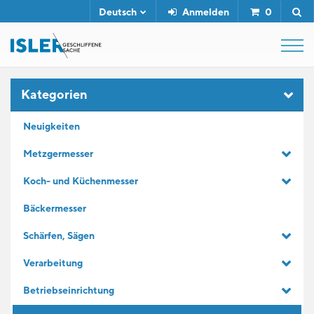
Deutsch
Anmelden
0
SHOP
Kategorien
Neuigkeiten
ABZIEHSTÄHLE
Metzgermesser
Koch- und Küchenmesser
SERVICE
Bäckermesser
UNTERNEHMEN
Schärfen, Sägen
Verarbeitung
KONTAKT
Betriebseinrichtung