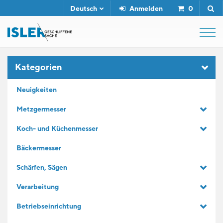
Deutsch
Anmelden
0
SHOP
Kategorien
Neuigkeiten
ABZIEHSTÄHLE
Metzgermesser
Koch- und Küchenmesser
SERVICE
Bäckermesser
UNTERNEHMEN
Schärfen, Sägen
Verarbeitung
KONTAKT
Betriebseinrichtung