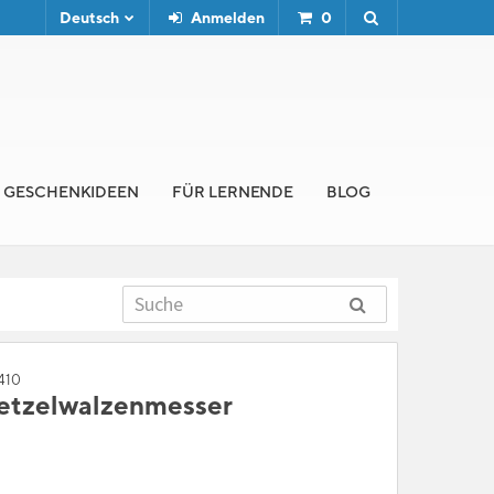
Deutsch
Anmelden
0
GESCHENKIDEEN
FÜR LERNENDE
BLOG
8410
etzelwalzenmesser