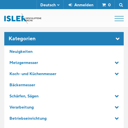
Deutsch
Anmelden
0
SHOP
Kategorien
Neuigkeiten
ABZIEHSTÄHLE
Metzgermesser
Koch- und Küchenmesser
SERVICE
Bäckermesser
UNTERNEHMEN
Schärfen, Sägen
Verarbeitung
KONTAKT
Betriebseinrichtung