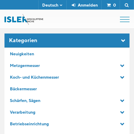
Deutsch
Anmelden
0
SHOP
Kategorien
Neuigkeiten
ABZIEHSTÄHLE
Metzgermesser
Koch- und Küchenmesser
SERVICE
Bäckermesser
UNTERNEHMEN
Schärfen, Sägen
Verarbeitung
KONTAKT
Betriebseinrichtung