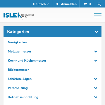
Deutsch
Anmelden
0
SHOP
Kategorien
Neuigkeiten
ABZIEHSTÄHLE
Metzgermesser
Koch- und Küchenmesser
SERVICE
Bäckermesser
UNTERNEHMEN
Schärfen, Sägen
Verarbeitung
KONTAKT
Betriebseinrichtung