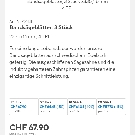
Bandsägeblätter, 3 Stück 2335/16 mm,
4 TPI
Art-Nr. 42331
Bandsägeblätter, 3 Stück
2335/16 mm, 4 TPI
Für eine lange Lebensdauer werden unsere
Bandsägeblätter aus schwedischem Edelstahl
gefertig. Die ausgeschliffenen Sägezähne und die
induktiv gehärteten Zahnspitzen garantieren eine
einzigartige Schnittleistung.
1 Stück
5 Stück
10 Stück
20 Stück
CHF 67.90
CHF 64.45 (-5%)
CHF 61.05 (-10%)
CHF 57.70 (-15%)
pro Stk.
pro Stk.
pro Stk.
pro Stk.
CHF
67.90
pro Stk. / inkl. MwSt.