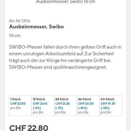
Ausbeinmesser, Swibo 16 cm
Art-Nr. 13116
Ausbeinmesser, Swibo
16 cm
SWIBO-Messer fallen durch ihren gelben Griff auch in
einem unruhigen Arbeitsumfeld auf. Zur Sicherheit
trägt auch der zur Klinge hin verlängerte Griff bei.
SWIBO-Messer sind spühlmaschinengeeignet.
1 Stück
12 Stück
24 Stück
36 Stück
60 Stück
CHF 22.80
CHF 21.65
CHF 21.20
CHF 20.50
CHF 19.35
pro Stk.
(-5%)
(-7%)
(-10%)
(-15%)
pro Stk.
pro Stk.
pro Stk.
pro Stk.
CHF
22.80