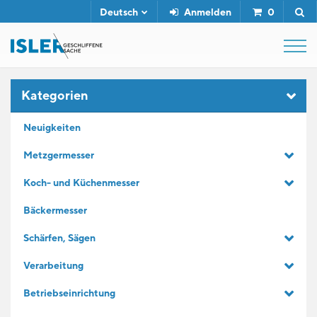
Deutsch
Anmelden
0
SHOP
Kategorien
Neuigkeiten
ABZIEHSTÄHLE
Metzgermesser
Koch- und Küchenmesser
SERVICE
Bäckermesser
UNTERNEHMEN
Schärfen, Sägen
Verarbeitung
KONTAKT
Betriebseinrichtung