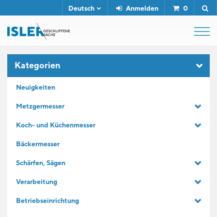
Deutsch
Anmelden
0
SHOP
Kategorien
Neuigkeiten
ABZIEHSTÄHLE
Metzgermesser
Koch- und Küchenmesser
SERVICE
Bäckermesser
UNTERNEHMEN
Schärfen, Sägen
Verarbeitung
KONTAKT
Betriebseinrichtung