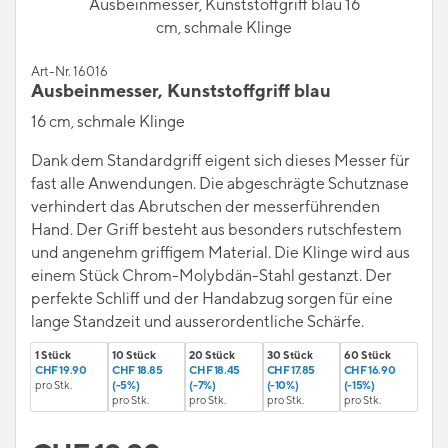
Ausbeinmesser, Kunststoffgriff blau 16
cm, schmale Klinge
Art-Nr. 16016
Ausbeinmesser, Kunststoffgriff blau
16 cm, schmale Klinge
Dank dem Standardgriff eigent sich dieses Messer für
fast alle Anwendungen. Die abgeschrägte Schutznase
verhindert das Abrutschen der messerführenden
Hand. Der Griff besteht aus besonders rutschfestem
und angenehm griffigem Material. Die Klinge wird aus
einem Stück Chrom-Molybdän-Stahl gestanzt. Der
perfekte Schliff und der Handabzug sorgen für eine
lange Standzeit und ausserordentliche Schärfe.
1 Stück
10 Stück
20 Stück
30 Stück
60 Stück
CHF 19.90
CHF 18.85
CHF 18.45
CHF 17.85
CHF 16.90
pro Stk.
(-5%)
(-7%)
(-10%)
(-15%)
pro Stk.
pro Stk.
pro Stk.
pro Stk.