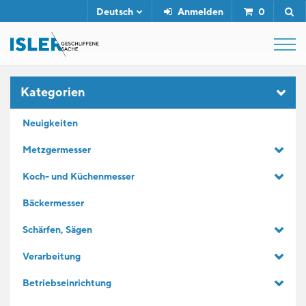
Deutsch
Anmelden
0
SHOP
Kategorien
Neuigkeiten
ABZIEHSTÄHLE
Metzgermesser
Koch- und Küchenmesser
SERVICE
Bäckermesser
UNTERNEHMEN
Schärfen, Sägen
Verarbeitung
KONTAKT
Betriebseinrichtung